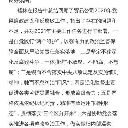
良好氛围。
褚林在报告中总结回顾了贸易公司2020年党
风廉政建设和反腐败工作，指出了存在的问题和
不足，并对2021年主要工作任务进行了部署。一
是自觉践行“两个维护”，以强有力的政治监督保
障全面从严治党责任落实落地；二是坚定不移深
化反腐败斗争，一体推进“不敢腐、不能腐、不想
腐”；三是锲而不舍落实中央八项规定及实施细则
精神，驰而不息纠治“四风”；四是强化监督主责,
促进各类监督贯通融合，形成监督合力；五是严
格依规依纪执纪问责，精准有效运用“四种形
态”，贯彻落实“三个区分开来”；六是协助党委落
实推进各项整改整治工作，做实做细内部巡察；