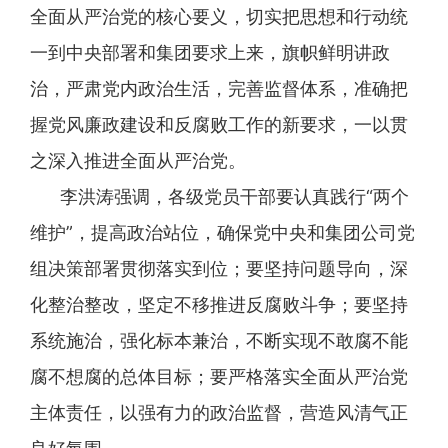
全面从严治党的核心要义，切实把思想和行动统
一到中央部署和集团要求上来，旗帜鲜明讲政
治，严肃党内政治生活，完善监督体系，准确把
握党风廉政建设和反腐败工作的新要求，一以贯
之深入推进全面从严治党。
李洪涛强调，各级党员干部要认真践行“两个
维护”，提高政治站位，确保党中央和集团公司党
组决策部署贯彻落实到位；要坚持问题导向，深
化整治整改，坚定不移推进反腐败斗争；要坚持
系统施治，强化标本兼治，不断实现不敢腐不能
腐不想腐的总体目标；要严格落实全面从严治党
主体责任，以强有力的政治监督，营造风清气正