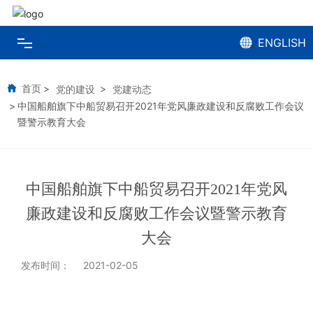
首页
ENGLISH
企业概况
首页
党的建设
党建动态
新闻中心
中国船舶旗下中船贸易召开2021年党风廉政建设和反腐败工作会议
暨警示教育大会
产品与业务
党的建设
中国船舶旗下中船贸易召开2021年党风
企业文化
廉政建设和反腐败工作会议暨警示教育
大会
联系我们
发布时间：
2021-02-05