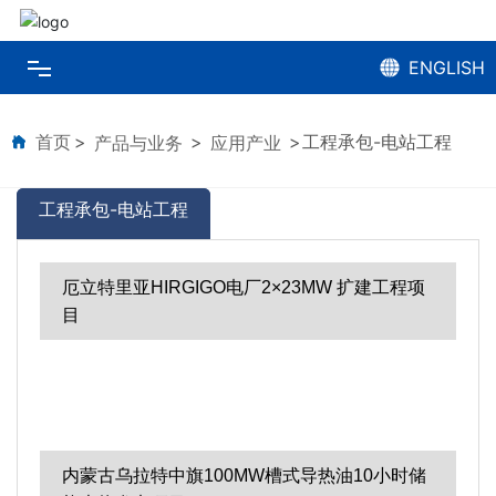
首页
ENGLISH
企业概况
首页
工程承包-电站工程
产品与业务
应用产业
新闻中心
工程承包-电站工程
产品与业务
党的建设
厄立特里亚HIRGIGO电厂2×23MW 扩建工程项
目
企业文化
联系我们
内蒙古乌拉特中旗100MW槽式导热油10小时储