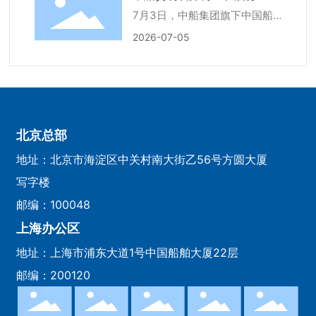
历史上最恢宏的史诗”。 7月
7月3日，中船集团旗下中国船舶
政绩观学习教育专题党课报告
1日，北京人民大会堂，当习近
工业贸易有限公司召开树立和践
2026-07-05
平总书记讲到“完全无愧为伟大
会暨表彰大会
行正确政绩观学习教育专题党课
光荣正确的党”，掌声如潮。这
报告会暨表彰大会。公司党委书
一重要论断，由中国发展奇迹所
记、董事胡凯出席会议，并以
铸就，由党心民心所雕琢，由理
《树立和践行正确政绩观 开创公
论和实践所检验。
司“十五五”发展新局面》为题讲
授专题党课。党委副书记、纪委
北京总部
书记万育红主持会议。
地址：北京市海淀区中关村南大街乙56号方圆大厦
写字楼
邮编：100048
上海办公区
地址：上海市浦东大道1号中国船舶大厦22层
邮编：200120