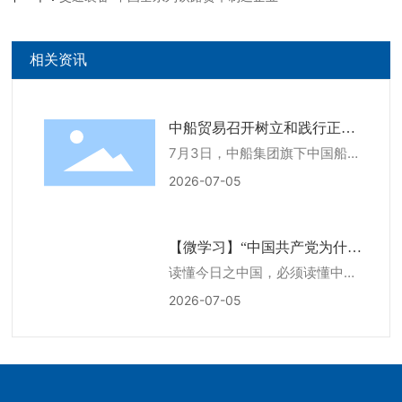
相关资讯
中船贸易召开树立和践行正确
7月3日，中船集团旗下中国船舶
政绩观学习教育专题党课报告
工业贸易有限公司召开树立和践
2026-07-05
会暨表彰大会
行正确政绩观学习教育专题党课
报告会暨表彰大会。公司党委书
记、董事胡凯出席会议，并以
【微学习】“中国共产党为什么
《树立和践行正确政绩观 开创公
读懂今日之中国，必须读懂中国
能的关键密码”
司“十五五”发展新局面》为题讲
共产党。 105年不懈奋斗，
2026-07-05
授专题党课。党委副书记、纪委
锻造了强大的中国共产党。一代
书记万育红主持会议。
代共产党人以奋斗为笔、以热血
为墨，“书写了中华民族几千年
历史上最恢宏的史诗”。 7月
1日，北京人民大会堂，当习近