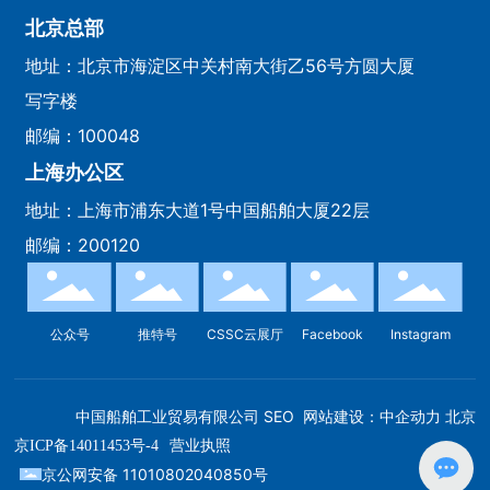
平总书记讲到“完全无愧为伟大
北京总部
光荣正确的党”，掌声如潮。这
地址：北京市海淀区中关村南大街乙56号方圆大厦
一重要论断，由中国发展奇迹所
写字楼
铸就，由党心民心所雕琢，由理
论和实践所检验。
邮编：100048
上海办公区
地址：上海市浦东大道1号中国船舶大厦22层
邮编：200120
公众号
推特号
CSSC云展厅
Facebook
Instagram
中国船舶工业贸易有限公司
SEO
网站建设：中企动力
北京
京ICP备14011453号-4
营业执照
京公网安备 11010802040850号